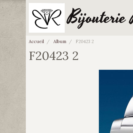
Bijouterie
Accueil
Album
F20423 2
F20423 2