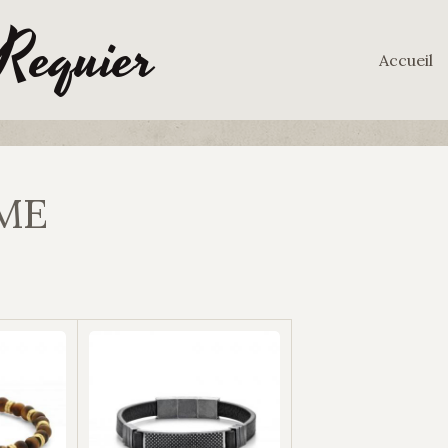
 Requier
Accueil
ME