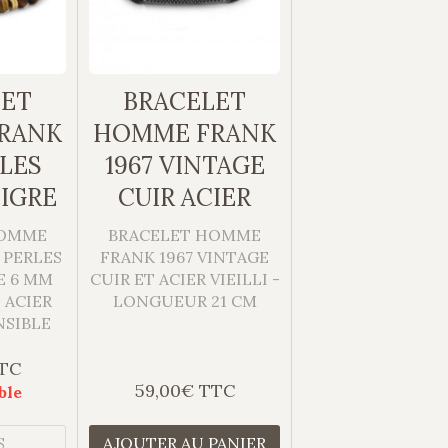
LET
BRACELET
RANK
HOMME FRANK
RLES
1967 VINTAGE
TIGRE
CUIR ACIER
HOMME
BRACELET HOMME
 PERLES
FRANK 1967 VINTAGE
E 6 MM
CUIR ET ACIER VIEILLI -
 ACIER
LONGUEUR 21 CM
NSIBLE
TTC
59,00€ TTC
ble
S
AJOUTER AU PANIER