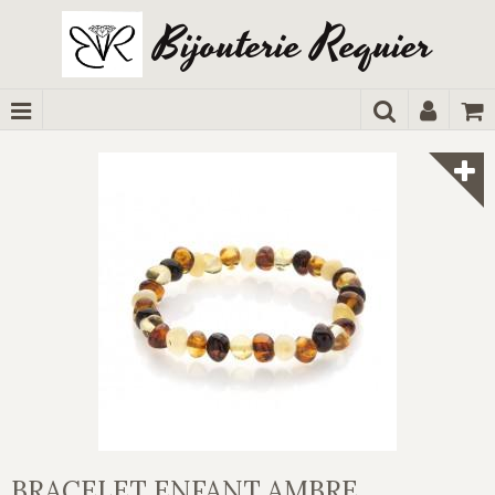
Bijouterie Requier
BRACELET ENFANT AMBRE