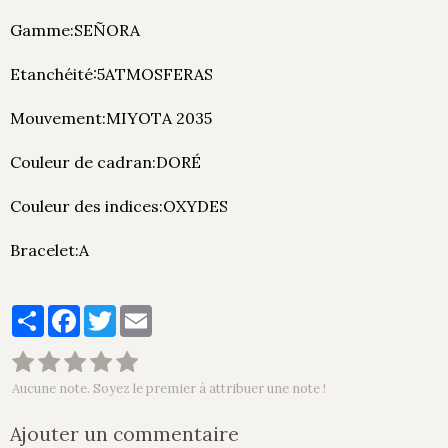
Gamme:SEÑORA
Etanchéité:5ATMOSFERAS
Mouvement:MIYOTA 2035
Couleur de cadran:DORÉ
Couleur des indices:OXYDES
Bracelet:A
Partager
Facebook
Twitter
Email
Aucune note. Soyez le premier à attribuer une note !
Ajouter un commentaire