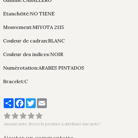
Gamme:CABALLERO
Etanchéité:NO TIENE
Mouvement:MIYOTA 2115
Couleur de cadran:BLANC
Couleur des indices:NOIR
Numérotation:ARABES PINTADOS
Bracelet:C
Partager
Facebook
Twitter
Email
Aucune note. Soyez le premier à attribuer une note !