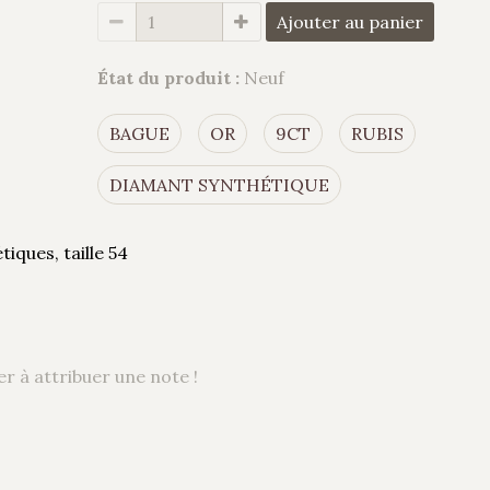
Ajouter au panier
État du produit :
Neuf
BAGUE
OR
9CT
RUBIS
DIAMANT SYNTHÉTIQUE
iques, taille 54
r à attribuer une note !